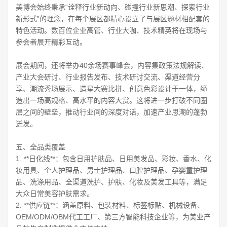
美博会始终秉承“诠释行业新动向、碰撞行业新思潮、探索行业
新形式”的理念，在每个展区都精心设立了与展区题材相配套的
特色活动。数百位企业高管、行业大咖、技术精英将在现场与
参会者展开精彩互动。
展会期间，还将举办40余场赛事峰会，内容集政策法规解读、
产业大会研讨、行业报告发布、技术研讨交流、渠道经营分
享、潮流秀场展示、造星大赛比拼、创意色彩设计于一体，缔
造出一场高规格、高水平的内容大赏。这将进一步打破不同圈
层之间的壁垒，推动行业间的深度对话，加速产业思潮的蓬勃
迸发。
五、全品类覆盖
1. **日化线**：包含日用护肤品、日用美发品、彩妆、香水、化
妆用具、个人护理品、男士护理品、口腔护理品、孕婴童护理
品、洗涤用品、全渠道洗护、护肤、化妆及美发工具等，满足
大众日常美容护肤需求。
2. **供应链**：涵盖原料、包装材料、标签标贴、机械设备、
OEM/ODM/OBM代工工厂、第三方智能科技企业等，为美业产