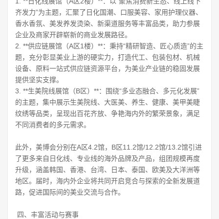
1. **日化线展馆（A区2楼）**：以“聚焦消费新生态、线上线下
齐发力”为主题，汇聚了日化国潮、口服美容、家用护理仪器、
香水香氛、美发养发烫染、新渠道服务等丰富品类，助力参展
企业及商家开辟崭新的商业发展路径。
2. **供应链展馆（A区1楼）**：秉持“精研智造、匠心质造”的主
题，充分彰显美业上游的硬实力，打造代工、包装包材、机械
设备、原料一站式供应链资源平台，为美业产业链的稳固发展
提供坚实支撑。
3. **生美院线展馆（B区）**：围绕“多业态融合、多元化发展”
的主题，集中展示生美院线、大医美、养生、健康、美甲美睫
纹绣等品类，呈现出百花齐放、争艳海内外的繁荣景象，满足
不同消费者的多元需求。
此外，美博会分别在A区4.2馆，B区11.2馆/12.2馆/13.2馆引进
了更多来自日化线、专业线的海外品牌及产品，组团规模再度
升级，涵盖韩国、香港、台湾、日本、泰国、欧美及大洋洲等
地区。届时，海内外企业将共同开启竞合与探索的全新发展道
路，促进国际间的美业交流与合作。
四、丰富活动与赛事