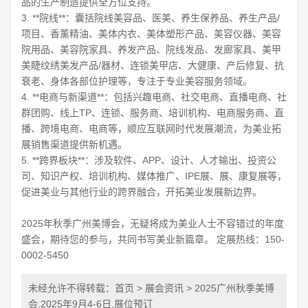
品的生产制造提供全方位支持。
3. **院线**：囊括院线美容品、医美、养生保养品、养生产品/
项目、香薰精油、美体内衣、美体塑形产品、美容仪器、美容
院用品、美容院家具、养发产品、院线发品、发廊家具、美甲
美睫纹绣美发产品/器材、连锁美甲店、大健康、产后修复、抗
衰老、身体各部位护理等，专注于专业美容服务领域。
4. **电商与新渠道**：包括兴趣电商、社交电商、直播电商、社
群团购、线上TP、连锁、服务商、培训机构、电商服务商、直
播、跨境电商、电商等，顺应互联网时代发展潮流，为美业拓
展销售渠道提供新机遇。
5. **跨界板块**：涉及软件、APP、设计、人才输出、投资公
司、知识产权、培训机构、媒体推广、IPE展、展、康复展等，
促进美业与其他行业的跨界融合，开拓美业发展新边界。
2025年秋季广州美博会，无疑将成为美业人士不容错过的年度
盛会，期待您的参与，共同书写美业新篇章。 定展热线：150-
0002-5450
未经允许不得转载：
首页
>
展会资讯
> 2025广州秋季美博
会,2025年9月4-6日,展位预订