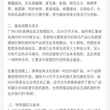
類蕾缇丝、天乐美媛康、爱无羞、耿旗、柳氏古方、杨柳葶
葶、施莲娜、呵护地带、美姿纯品、格蕾缇丝、天丽仙子。众
多知名品牌与新兴力量齐聚，将为展会带来无限活力与创新。
二、展会规模与亮点
广州CIBE美博会此次规模宏大，达30万平方米，届时将汇聚来
自海内外3000家企业。多款经过更新迭代的前沿产品以及颜值
爆表的黑科技时尚产品将在此竞相展出，令人期待。同期还将
配套多场高端会议，邀请行业专家及资深人士参会分享，深入
分析行业热点与痛点，共同深度探讨行业未来趋势，这必将是
一场跨界合作、汇聚多方智慧的开创性美业盛会。
在展览规模上，美博会再次实现新一轮的升级扩容。36个品牌
展馆将同时开放，拥有33.8万平方米的超大室内展览空间，逾
5000家美业企业将在此汇聚。这不仅为参展商提供了更为广阔
的展示空间和更优质的服务，也将热情迎接来自五湖四海的专
业买家们的“检阅”。
三、特色展区与板块