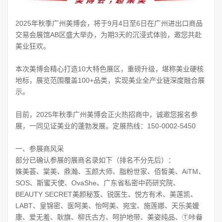
2025年秋季广州美博会，将于9月4日至6日在广州进出口商品
交易会展馆AB区盛大举办，为期3天的沉浸式体验，邀您共赴
美业狂欢。
本次美博会精心打造10大特色展区，重磅升级，堪称美业硬核
地标，展览范围覆盖100+品类，实现美业全产业链深度融合展
示。
目前，2025年秋季广州美博会正火热招商中，诚邀您报名参
展，一同见证美业的蓬勃发展。定展热线：150-0002-5450
一、参展商风采
部分已确认参展的展商名录如下（排名不分先后）：
姝美荟、棠美、鼎瀚、玉颜大师、脂粉世家、佰皙美、AiTM、
SOS、斯蜜天使、OvaShe、广东省私密中药研究院、
BEAUTY SECRET美颜秘笈、锐医生、悦方有术、美莲凯、
LABT、皇锦密、医呵美、怡呵美、宛宝、施莲娜、天乐美媛
康、爱无羞、耿旗、柳氏古方、呵护地带、美姿纯品、Ⓣ咔畚