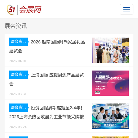
切
换
展会资讯
导
航
展会资讯
2026 越南国际时尚家居礼品
展览会
2026-04-01
展会资讯
上海国际 应援周边产品展览
会
2026-03-31
展会资讯
投资回报周期缩短至2-4年！
2026上海余热回收展为工业节能采购按
下“快进键”
2026-03-24