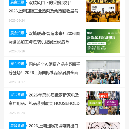
展会资讯
双碳风口下的采购良机！
2026上海国际工业热泵及余热回收展与
环博会同期盛大开幕
2026-03-24
展会资讯
双城联动·智造未来！2026国
际食品加工与包装机械展重磅启幕
2026-03-16
展会资讯
国内首个AI消费产品主题展重
磅登场！2026上海国际礼品家居展全面
升级，开启智能生活新纪元
2026-01-17
展会资讯
2026年第36届俄罗斯家电及
家居用品、礼品系列展会 HOUSEHOLD
EXPO（春季）
2025-10-24
展会资讯
2026上海国际跨境电商出口