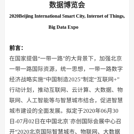
数据博览会
20
20
Beijing International Smart City, Internet of Things,
Big Data Expo
前言：
在国家提倡
“一带一路”的大背景下，
加强北京
一带一路国际资源，统一思想，一带一路数字
经济战略
实施
“中国制造2025”制定“互联网+”
行动计划，推动互联网、云计算、大数据、物
联网
、人工智能
等与智慧城市结合，促进智慧
城市建设的全面发展。
拟定于
20
20
年
06
月
30
日
-07月02日
在
中国北京
˙亦创国际会展中心
召
开
“
20
20
北京国际智慧城市、物联网、大数据